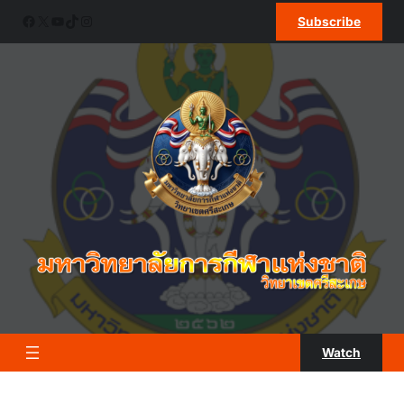
ข้าม
Facebook
X
YouTube
TikTok
Instagram
Subscribe
ไป
ยัง
เนื้อหา
Watch