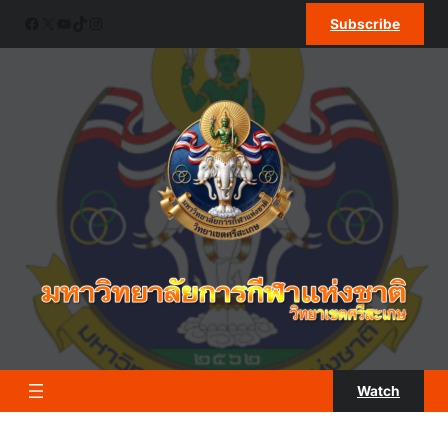
ข้าม
Facebook
X
YouTube
TikTok
Instagram
Subscribe
ไป
ยัง
เนื้อหา
Watch