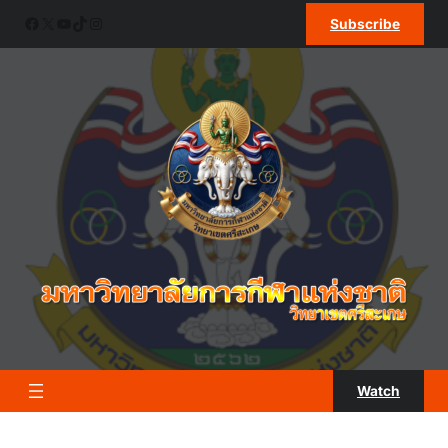
ข้าม
Facebook
X
YouTube
TikTok
Instagram
Subscribe
ไป
ยัง
เนื้อหา
Watch