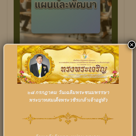
ข่าว/ประกาศนักศึกษา
×
แผนปฏิบัติราชการ มหาวิทยาลัยการกีฬา
แห่งชาติ วิทยาเขตศรีสะเกษ วันที่ 23
มีนาคม 2569
มีนาคม 23, 2026
๒
๘ กรกฎาคม วันเฉลิมพระชนมพรรษา
พระบาทสมเด็จพระวชิรเกล้าเจ้าอยู่หัว