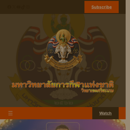
ข้าม
Facebook
X
YouTube
TikTok
Instagram
Subscribe
ไป
ยัง
เนื้อหา
Watch