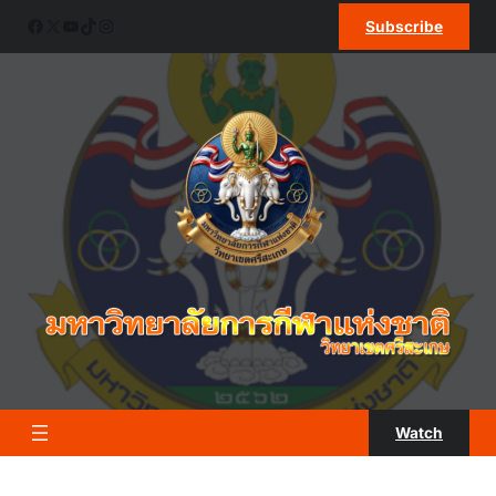
ข้าม
Facebook
X
YouTube
TikTok
Instagram
Subscribe
ไป
ยัง
เนื้อหา
Watch