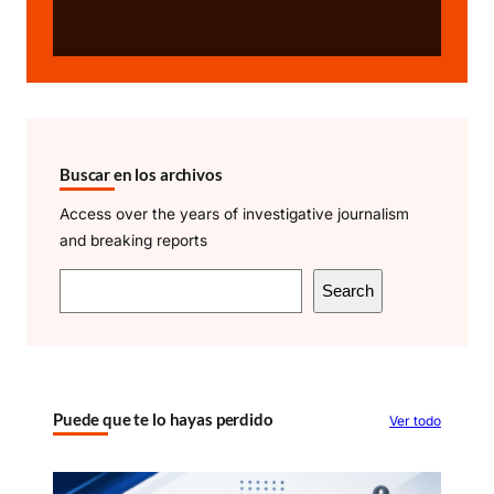
Buscar en los archivos
Access over the years of investigative journalism
and breaking reports
S
Search
e
a
r
c
Puede que te lo hayas perdido
Ver todo
h